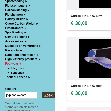
Sportvoeding ►
Fietscomputers ►
Carbon kleding ►
Fietshelmen ►
Currex BIKEPRO Low
Oakley Brillen ►
€ 30,00
Cuore Carbon Wielen ►
Fietstrainers ►
Sportkleding ►
Climate kleding ►
Accessoires ►
Massage en verzorging ►
Racedots ►
Racefiets onderdelen ►
High Vizibility products ►
Footwear ▼
► Inlegzolen
► Schoenen
Tactical Fitness ►
Currex BIKEPRO High
Zoeken:
€ 30,00
Gebruik het zoek veld
hierboven en zie meteen
foto's terwijl je typt!