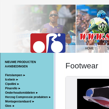
HOME
|
NIEUWE PRODUCTEN
Footwear
AANBIEDINGEN
Fietslampen ►
Icebein ►
Cipollini ►
Pinarello ►
Onderhoudsmiddelen ►
Herzog Compressie produkten ►
Montagestandaard ►
Gios ►