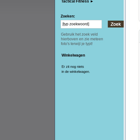
Tactical Fitness ►
Zoeken:
Gebruik het zoek veld
hierboven en zie meteen
foto's terwijl je typt!
Winkelwagen
Er zit nog niets
in de winkelwagen.