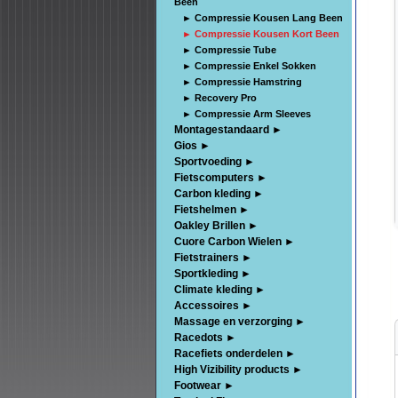
Been
► Compressie Kousen Lang Been
► Compressie Kousen Kort Been
► Compressie Tube
► Compressie Enkel Sokken
► Compressie Hamstring
► Recovery Pro
► Compressie Arm Sleeves
Montagestandaard ►
Gios ►
Sportvoeding ►
Fietscomputers ►
Carbon kleding ►
Fietshelmen ►
Oakley Brillen ►
Cuore Carbon Wielen ►
Fietstrainers ►
Sportkleding ►
Climate kleding ►
Accessoires ►
Massage en verzorging ►
Racedots ►
Racefiets onderdelen ►
High Vizibility products ►
Footwear ►