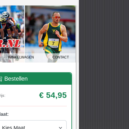
WINKELWAGEN
CONTACT
|
Bestellen
€ 54,95
ijs:
aat: