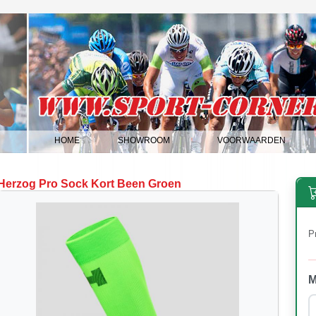
HOME
SHOWROOM
VOORWAARDEN
|
|
|
Herzog Pro Sock Kort Been Groen
Pr
M