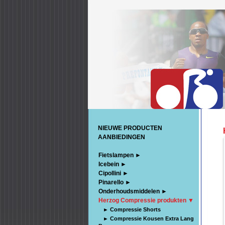
NIEUWE PRODUCTEN
AANBIEDINGEN
Fietslampen ►
Icebein ►
Cipollini ►
Pinarello ►
Onderhoudsmiddelen ►
Herzog Compressie produkten ▼
► Compressie Shorts
► Compressie Kousen Extra Lang