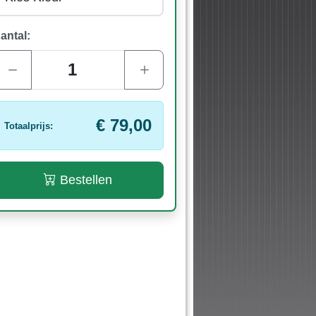
antal:
€ 79,00
Totaalprijs:
Bestellen