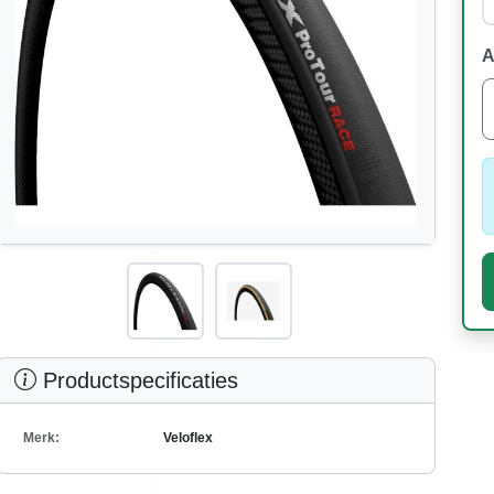
A
Productspecificaties
Merk:
Veloflex