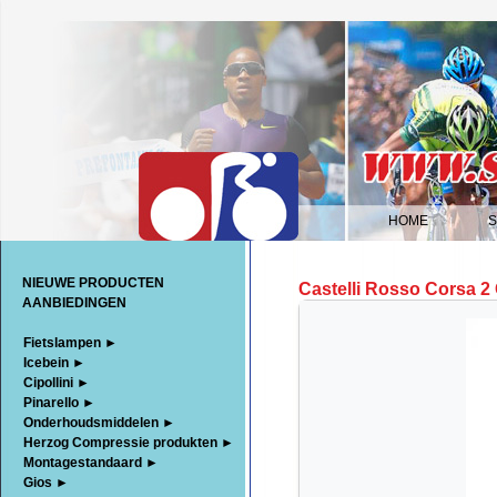
HOME
|
NIEUWE PRODUCTEN
Castelli Rosso Corsa 2
AANBIEDINGEN
Fietslampen ►
Icebein ►
Cipollini ►
Pinarello ►
Onderhoudsmiddelen ►
Herzog Compressie produkten ►
Montagestandaard ►
Gios ►