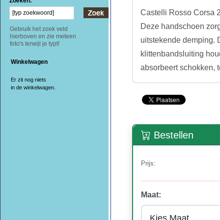
Zoeken:
Castelli Rosso Corsa 
Deze handschoen zorgt v
Gebruik het zoek veld
hierboven en zie meteen
uitstekende demping. 
foto's terwijl je typt!
klittenbandsluiting ho
Winkelwagen
absorbeert schokken, t
Er zit nog niets
in de winkelwagen.
Bestellen
Prijs:
Maat: