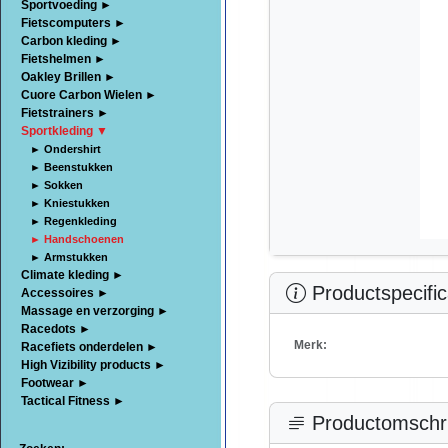
Sportvoeding ►
Fietscomputers ►
Carbon kleding ►
Fietshelmen ►
Oakley Brillen ►
Cuore Carbon Wielen ►
Fietstrainers ►
Sportkleding ▼
► Ondershirt
► Beenstukken
► Sokken
► Kniestukken
► Regenkleding
► Handschoenen
► Armstukken
Climate kleding ►
Productspecific
Accessoires ►
Massage en verzorging ►
Racedots ►
Merk:
Racefiets onderdelen ►
High Vizibility products ►
Footwear ►
Tactical Fitness ►
Productomschri