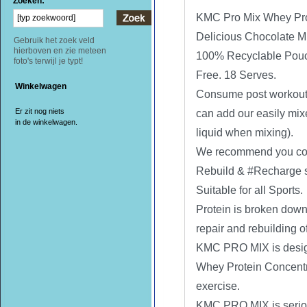
Zoeken:
KMC Pro Mix Whey Pro
Delicious Chocolate Mi
Gebruik het zoek veld
hierboven en zie meteen
100% Recyclable Pouch
foto's terwijl je typt!
Free. 18 Serves.
Winkelwagen
Consume post workout t
Er zit nog niets
can add our easily mixe
in de winkelwagen.
liquid when mixing).
We recommend you cons
Rebuild & #Recharge so
Suitable for all Sports.
Protein is broken down 
repair and rebuilding o
KMC PRO MIX is design
Whey Protein Concentra
exercise.
KMC PRO MIX is seriou