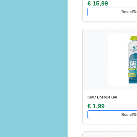
€ 15,99
Bestel/De
KMC Energie Gel
€ 1,99
Bestel/De