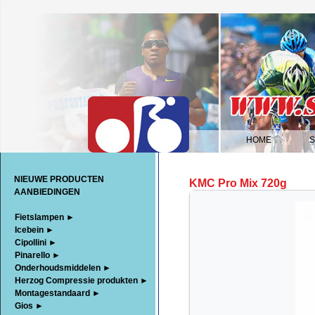
HOME
|
NIEUWE PRODUCTEN
KMC Pro Mix 720g
AANBIEDINGEN
Fietslampen ►
Icebein ►
Cipollini ►
Pinarello ►
Onderhoudsmiddelen ►
Herzog Compressie produkten ►
Montagestandaard ►
Gios ►