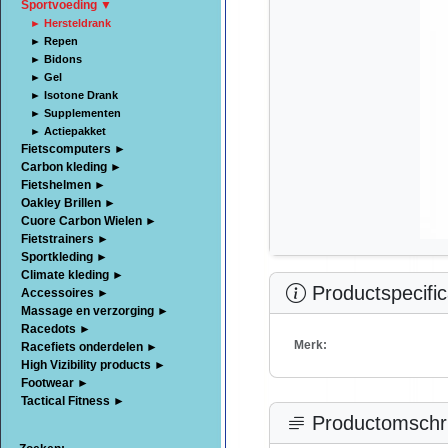
Sportvoeding ▼
► Hersteldrank
► Repen
► Bidons
► Gel
► Isotone Drank
► Supplementen
► Actiepakket
Fietscomputers ►
Carbon kleding ►
Fietshelmen ►
Oakley Brillen ►
Cuore Carbon Wielen ►
Fietstrainers ►
Sportkleding ►
Climate kleding ►
Productspecific
Accessoires ►
Massage en verzorging ►
Racedots ►
Merk:
Racefiets onderdelen ►
High Vizibility products ►
Footwear ►
Tactical Fitness ►
Productomschri