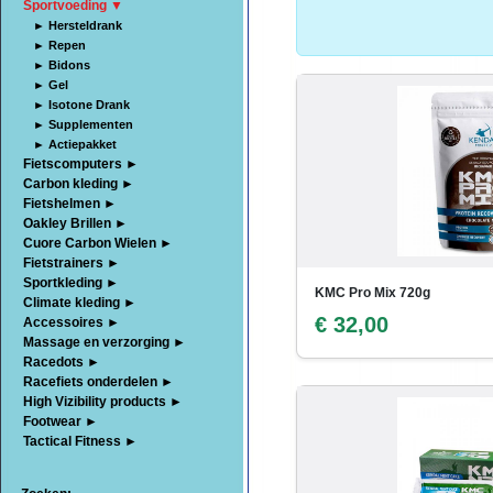
Sportvoeding ▼
► Hersteldrank
► Repen
► Bidons
► Gel
► Isotone Drank
► Supplementen
► Actiepakket
Fietscomputers ►
Carbon kleding ►
Fietshelmen ►
Oakley Brillen ►
Cuore Carbon Wielen ►
Fietstrainers ►
Sportkleding ►
KMC Pro Mix 720g
Climate kleding ►
€ 32,00
Accessoires ►
Massage en verzorging ►
Racedots ►
Racefiets onderdelen ►
High Vizibility products ►
Footwear ►
Tactical Fitness ►