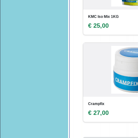
KMC Iso Mix 1KG
€ 25,00
Crampfix
€ 27,00