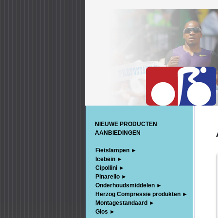
NIEUWE PRODUCTEN
AANBIEDINGEN
Fietslampen ►
Icebein ►
Cipollini ►
Pinarello ►
Onderhoudsmiddelen ►
Herzog Compressie produkten ►
Montagestandaard ►
Gios ►