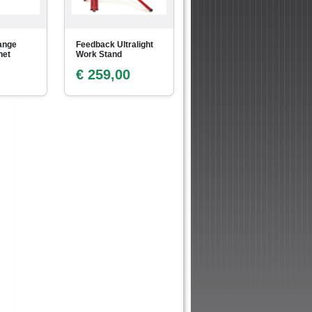
ange
Feedback Ultralight
het
Work Stand
€ 259,00