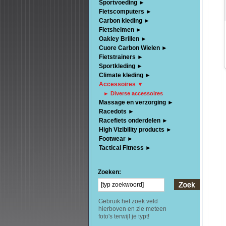
Sportvoeding ►
Fietscomputers ►
Carbon kleding ►
Fietshelmen ►
Oakley Brillen ►
Cuore Carbon Wielen ►
Fietstrainers ►
Sportkleding ►
Climate kleding ►
Accessoires ▼
► Diverse accessoires
Massage en verzorging ►
Racedots ►
Racefiets onderdelen ►
High Vizibility products ►
Footwear ►
Tactical Fitness ►
Zoeken:
Gebruik het zoek veld
hierboven en zie meteen
foto's terwijl je typt!