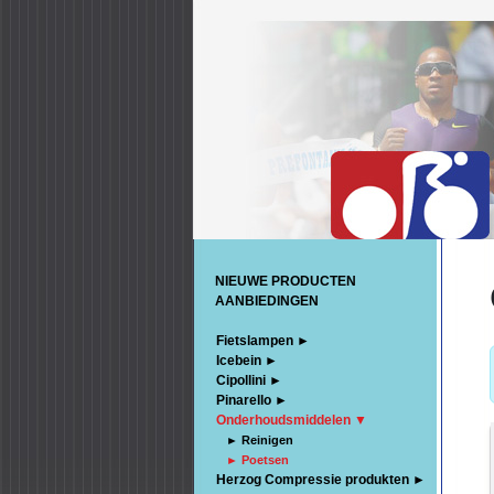
NIEUWE PRODUCTEN
AANBIEDINGEN
Fietslampen ►
Icebein ►
Cipollini ►
Pinarello ►
Onderhoudsmiddelen ▼
► Reinigen
► Poetsen
Herzog Compressie produkten ►