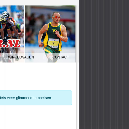
WINKELWAGEN
CONTACT
|
n
fiets weer glimmend te poetsen.