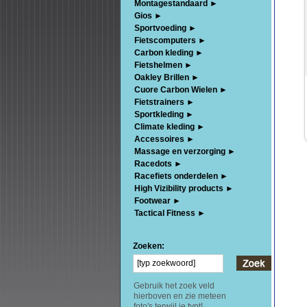
Montagestandaard ►
Gios ►
Sportvoeding ►
Fietscomputers ►
Carbon kleding ►
Fietshelmen ►
Oakley Brillen ►
Cuore Carbon Wielen ►
Fietstrainers ►
Sportkleding ►
Climate kleding ►
Accessoires ►
Massage en verzorging ►
Racedots ►
Racefiets onderdelen ►
High Vizibility products ►
Footwear ►
Tactical Fitness ►
Zoeken:
Gebruik het zoek veld
hierboven en zie meteen
foto's terwijl je typt!